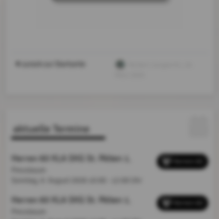
zurück zur Startseite
Herbert Jungwirth
, 16.
März 2026
aktuelle Termine
Herren 60 KLA SKG St. Pölten 1
,
Herren 60
Pressbaum
Sonntag, 9. August 2026
10:00 - 12:00 Uhr
Herren 60 KLA SKG St. Pölten 1
,
Herren 60
Pressbaum