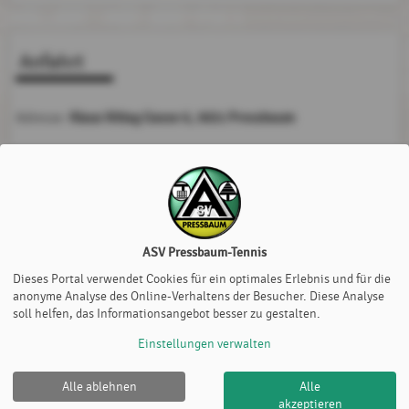
Anfahrt
Klaus Kittag Gasse 6, 3021 Pressbaum
Adresse:
Möchten Sie von
Google Map
bereitgestellte externe Inhalte
laden?
Ja
Immer
ASV Pressbaum-Tennis
Dieses Portal verwendet Cookies für ein optimales Erlebnis und für die
anonyme Analyse des Online-Verhaltens der Besucher. Diese Analyse
soll helfen, das Informationsangebot besser zu gestalten.
Einstellungen verwalten
Alle ablehnen
Alle
akzeptieren
ASV Pressbaum-Tennis |
Impressum
|
Cookie Policy