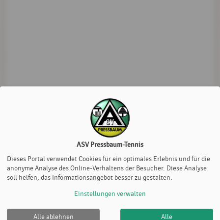
ASV Pressbaum-Tennis
Dieses Portal verwendet Cookies für ein optimales Erlebnis und für die
anonyme Analyse des Online-Verhaltens der Besucher. Diese Analyse
soll helfen, das Informationsangebot besser zu gestalten.
Einstellungen verwalten
Alle ablehnen
Alle